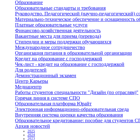
Образование
Образовательные стандарты и требования
Руководство. Педагогический (научно-педагогический) с
Материально-техническое обеспечение и оснащенность о
Платные образовательные услуги
Финансово-хозяйственная деятельность
Вакантные места для приема (перевода)
Стипендии и меры поддержки обучающихся
Международное сотрудничество
Организация питания в образовательной организации
Кредит на образование с господдержкой
Чек-лист - кредит на образование с господдержкой
Для родителей
Демонстрационный экзамен
Центр Карьеры
Медиацентр
Работы студентов специальности "Дизайн (по отраслям)"
Горячая линия в системе СПО
Образовательная платформа Юрайт
Электронная информационно-образовательная среда
Внутренняя система оценки качества образования
Образовательное кредитование: пособие для студентов 
Архив новостей
2025
2024
2023