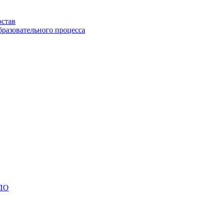
остав
бразовательного процесса
СПО