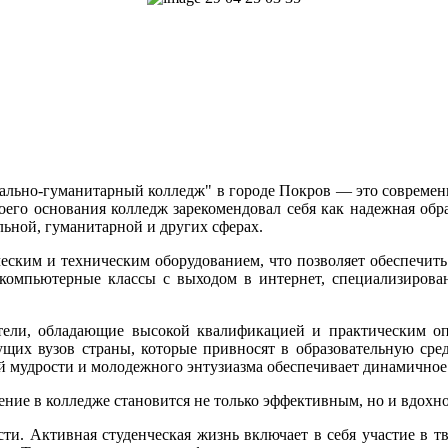
ально-гуманитарный колледж" в городе Покров — это современно
оего основания колледж зарекомендовал себя как надежная обр
льной, гуманитарной и других сферах.
ским и техническим оборудованием, что позволяет обеспечить 
компьютерные классы с выходом в интернет, специализирован
тели, обладающие высокой квалификацией и практическим оп
щих вузов страны, которые привносят в образовательную ср
й мудрости и молодежного энтузиазма обеспечивает динамичное
чение в колледже становится не только эффективным, но и вдох
сти. Активная студенческая жизнь включает в себя участие в т