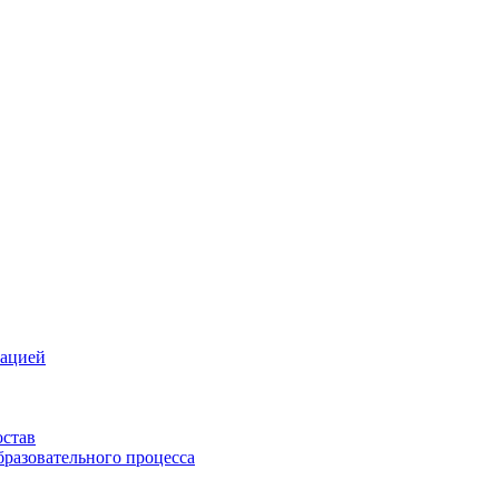
зацией
остав
бразовательного процесса