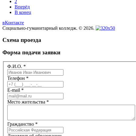
2
Вперёд
В конец
вКонтакте
Социально-гуманитарный колледж. © 2026.
Схема проезда
Форма подачи заявки
Ф.И.О.
*
Телефон
*
E-mail
*
Место жительства
*
Гражданство
*
Документ об образовании