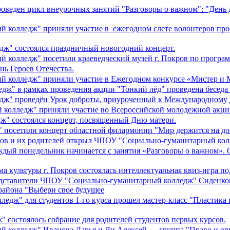
веден цикл внеурочных занятий "Разговоры о важном": "День д
ый колледж" приняли участие в ежегодном слете волонтеров пр
дж" состоялся праздничный новогодний концерт.
й колледж" посетили краеведческий музей г. Покров по програ
нь Героев Отечества.
й колледж" приняли участие в Ежегодном конкурсе «Мистер и М
дж" в рамках проведения акции "Тонкий лёд" проведена беседа
едж" проведён Урок доброты, приуроченный к Международному
 колледж" приняли участие во Всероссийской молодежной акци
ж" состоялся концерт, посвященный Дню матери.
 посетили концерт областной филармонии "Мир держится на до
нтов и их родителей открыл ЧПОУ "Социально-гуманитарный ко
аждый понедельник начинается с занятия «Разговоры о важном»
ма культуры г. Покров состоялась интеллектуальная квиз-игра 
редставители ЧПОУ "Социально-гуманитарный колледж" Сиденко
района "Выбери свое будущее
едж" для студентов 1-го курса прошел мастер-класс "Пластика и
 состоялось собрание для родителей студентов первых курсов.
й колледж" Иванова Дарья и Ли Алексей — группа "Право и орг