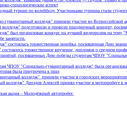
ико-социологические аспект
егодный турнир по волейболу. Участниками турнира стали студ
но-гуманитарный колледж" приняли участие во Всероссийской а
й колледж" подготовили и провели праздничный концерт, посв
едж" был организован конкурс на лучший видеоролик на тему "
бе занятости.
дж" состоялась торжественная линейка, посвященная Дню знани
 состоялось торжественное вручение дипломов о среднем проф
ероприятий, посвященных Дню победы студентам ЧПОУ "Социаль
ентам ЧПОУ "Социально-гуманитарный колледж" была организова
торая была приурочена к праз
манитарный колледж" приняли участие в городских мероприяти
ый колледж" Дроздов Алексей принял участие в мотопробеге к 
ская акция – Молодёжный автопробег.