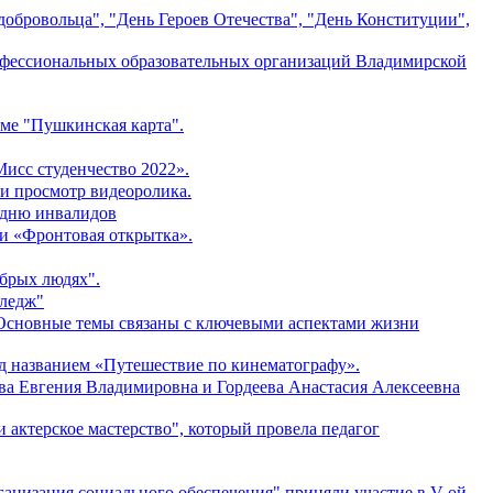
обровольца", "День Героев Отечества", "День Конституции",
офессиональных образовательных организаций Владимирской
мме "Пушкинская карта".
исс студенчество 2022».
 и просмотр видеоролика.
 дню инвалидов
и «Фронтовая открытка».
брых людях".
лледж"
. Основные темы связаны с ключевыми аспектами жизни
под названием «Путешествие по кинематографу».
ва Евгения Владимировна и Гордеева Анастасия Алексеевна
 актерское мастерство", который провела педагог
анизация социального обеспечения" приняли участие в V-ой