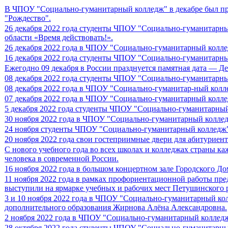
В ЧПОУ "Социально-гуманитарный колледж" в декабре был про
"Рождество".
26 декабря 2022 года студенты ЧПОУ "Социально-гуманитарн
области «Время действовать!».
26 декабря 2022 года в ЧПОУ "Социально-гуманитарный колле
16 декабря 2022 года студенты ЧПОУ "Социально-гуманитарны
Ежегодно 09 декабря в России празднуется памятная дата — Де
08 декабря 2022 года студенты ЧПОУ "Социально-гуманитарны
08 декабря 2022 года в ЧПОУ "Социально-гуманитар-ный колле
07 декабря 2022 года в ЧПОУ "Социально-гуманитарный колл
5 декабря 2022 года студенты ЧПОУ "Социально-гуманитарный
30 ноября 2022 года в ЧПОУ "Социально-гуманитарный коллед
24 ноября студенты ЧПОУ "Социально-гуманитарный колледж"
20 ноября 2022 года свои гостеприимные двери для абитурие
С нового учебного года во всех школах и колледжах страны к
человека в современной России.
16 ноября 2022 года в большом концертном зале Городского До
11 ноября 2022 года в рамках профориентационной работы п
выступили на ярмарке учебных и рабочих мест Петушинского 
3 и 10 ноября 2022 года в ЧПОУ "Социально-гуманитарный колл
дополнительного образования Жирнова Алёна Александровна.
2 ноября 2022 года в ЧПОУ "Социально-гуманитарный колледж"
28 октября 2022 года студенты ЧПОУ "Социально-гуманитарны