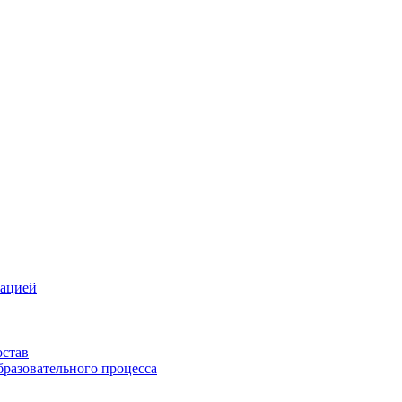
зацией
остав
бразовательного процесса