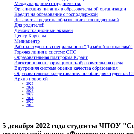
Международное сотрудничество
Организация питания в образовательной организации
Кредит на образование с господдержкой
Чек-лист - кредит на образование с господдержкой
Для родителей
Демонстрационный экзамен
Центр Карьеры
Медиацентр
Работы студентов специальности "Дизайн (по отраслям)"
Горячая линия в системе СПО
Образовательная платформа Юрайт
Электронная информационно-образовательная среда
Внутренняя система оценки качества образования
Образовательное кредитование: пособие для студентов 
Архив новостей
2025
2024
2023
2022
2021
2020
2019
5 декабря 2022 года студенты ЧПОУ "
молодежной акции «Фронтовая открытк