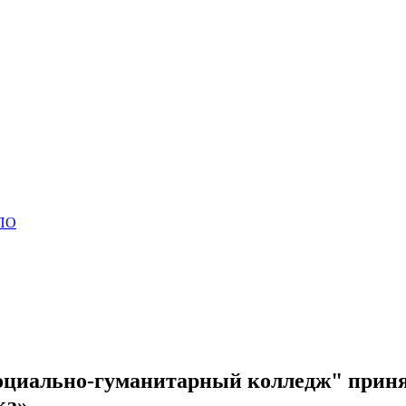
СПО
Социально-гуманитарный колледж" приня
а».