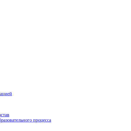
зацией
остав
бразовательного процесса