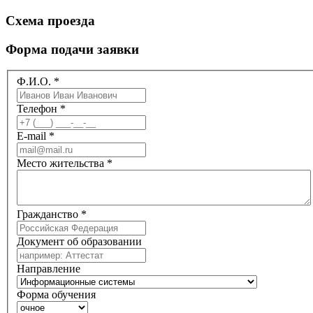
Схема проезда
Форма подачи заявки
Ф.И.О.
*
Телефон
*
E-mail
*
Место жительства
*
Гражданство
*
Документ об образовании
Направление
Форма обучения