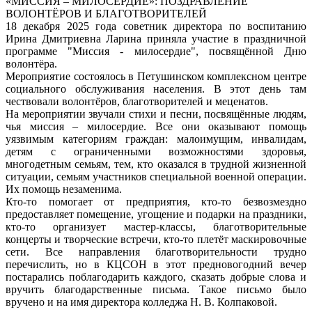
«МИССИЯ – МИЛОСЕРДИЕ»: ПОЗДРАВЛЕНИЕ
ВОЛОНТЁРОВ И БЛАГОТВОРИТЕЛЕЙ
18 декабря 2025 года советник директора по воспитанию
Ирина Дмитриевна Ларина приняла участие в праздничной
программе "Миссия - милосердие", посвящённой Дню
волонтёра.
Мероприятие состоялось в Петушинском комплексном центре
социального обслуживания населения. В этот день там
чествовали волонтёров, благотворителей и меценатов.
На мероприятии звучали стихи и песни, посвящённые людям,
чья миссия – милосердие. Все они оказывают помощь
уязвимым категориям граждан: малоимущим, инвалидам,
детям с ограниченными возможностями здоровья,
многодетным семьям, тем, кто оказался в трудной жизненной
ситуации, семьям участников специальной военной операции.
Их помощь незаменима.
Кто-то помогает от предприятия, кто-то безвозмездно
предоставляет помещение, угощение и подарки на праздники,
кто-то организует мастер-классы, благотворительные
концерты и творческие встречи, кто-то плетёт маскировочные
сети. Все направления благотворительности трудно
перечислить, но в КЦСОН в этот предновогодний вечер
постарались поблагодарить каждого, сказать добрые слова и
вручить благодарственные письма. Такое письмо было
вручено и на имя директора колледжа Н. В. Колпаковой.